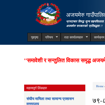
अजयमेरु गाउँपालिका
भ्रस्टाचार विरुद्ध सुन्य शहनसिलाता 
अजयमेरु सरकारको प्रतिवद्धता !!
गृहपृष्ठ
परिचय
वडा कार्यालयहरु
कार्यक्र
"समावेशी र सन्तुलित विकास समृद्ध अजयम
Home
»
महत्वपूर्ण लिंकहरु
You ar
७९-
संघीय मामिला तथा सामान्य प्रशासन
मन्त्रालय