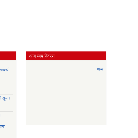
आय व्यय विवरण
अन्य
म्बन्धी
े सूचना
।।
चना