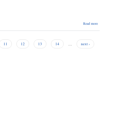
about
Read more
आर्थिक
कारोबार
स्थगन
सम्बन्धि
11
12
13
14
…
next ›
अत्यान्त
जरुरी
सूचना
।