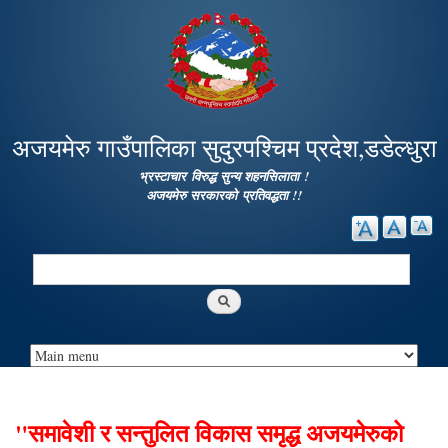
Skip to
main
content
अजयमेरु गाउँपालिका सुदुरपश्चिम प्रदेश,डडेल्धुरा
भ्रस्टाचार विरुद्ध सुन्य शहनसिलाता !
अजयमेरु सरकारको प्रतिवद्धता !!
Search
Search form
"समावेशी र सन्तुलित विकास समृद्ध अजयमेरुको