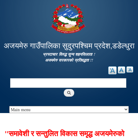
Skip to
main
content
अजयमेरु गाउँपालिका सुदुरपश्चिम प्रदेश,डडेल्धुरा
भ्रस्टाचार विरुद्ध सुन्य शहनसिलाता !
अजयमेरु सरकारको प्रतिवद्धता !!
Search
Search form
"समावेशी र सन्तुलित विकास समृद्ध अजयमेरुको