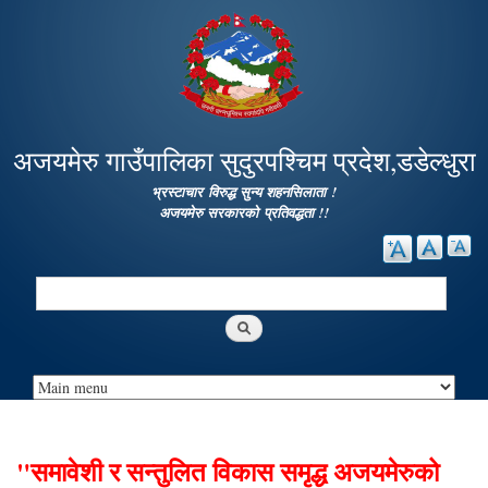
Skip to
main
content
अजयमेरु गाउँपालिका सुदुरपश्चिम प्रदेश,डडेल्धुरा
भ्रस्टाचार विरुद्ध सुन्य शहनसिलाता !
अजयमेरु सरकारको प्रतिवद्धता !!
Search
Search form
"समावेशी र सन्तुलित विकास समृद्ध अजयमेरुको