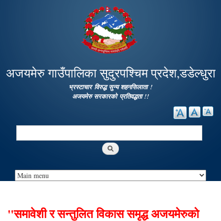
Skip to
main
content
अजयमेरु गाउँपालिका सुदुरपश्चिम प्रदेश,डडेल्धुरा
भ्रस्टाचार विरुद्ध सुन्य शहनसिलाता !
अजयमेरु सरकारको प्रतिवद्धता !!
Search
Search form
"समावेशी र सन्तुलित विकास समृद्ध अजयमेरुको