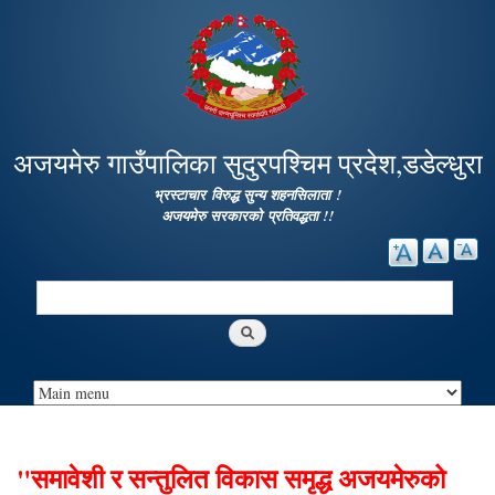
Skip to
main
content
अजयमेरु गाउँपालिका सुदुरपश्चिम प्रदेश,डडेल्धुरा
भ्रस्टाचार विरुद्ध सुन्य शहनसिलाता !
अजयमेरु सरकारको प्रतिवद्धता !!
Search
Search form
"समावेशी र सन्तुलित विकास समृद्ध अजयमेरुको