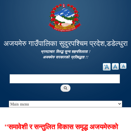
Skip to
main
content
अजयमेरु गाउँपालिका सुदुरपश्चिम प्रदेश,डडेल्धुरा
भ्रस्टाचार विरुद्ध सुन्य शहनसिलाता !
अजयमेरु सरकारको प्रतिवद्धता !!
Search
Search form
"समावेशी र सन्तुलित विकास समृद्ध अजयमेरुको