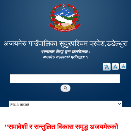
Skip to
main
content
अजयमेरु गाउँपालिका सुदुरपश्चिम प्रदेश,डडेल्धुरा
भ्रस्टाचार विरुद्ध सुन्य शहनसिलाता !
अजयमेरु सरकारको प्रतिवद्धता !!
Search
Search form
"समावेशी र सन्तुलित विकास समृद्ध अजयमेरुको