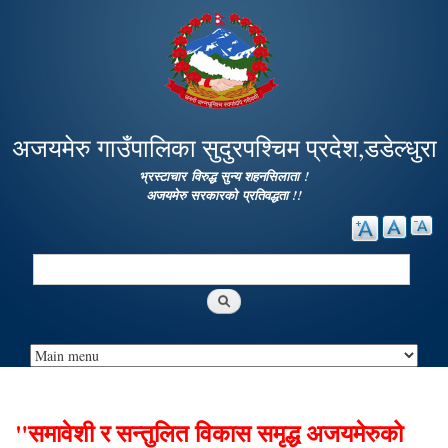
Skip to
main
content
अजयमेरु गाउँपालिका सुदुरपश्चिम प्रदेश,डडेल्धुरा
भ्रस्टाचार विरुद्ध सुन्य शहनसिलाता !
अजयमेरु सरकारको प्रतिवद्धता !!
Search
Search form
"समावेशी र सन्तुलित विकास समृद्ध अजयमेरुको