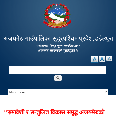
Skip to
main
content
अजयमेरु गाउँपालिका सुदुरपश्चिम प्रदेश,डडेल्धुरा
भ्रस्टाचार विरुद्ध सुन्य शहनसिलाता !
अजयमेरु सरकारको प्रतिवद्धता !!
Search
Search form
"समावेशी र सन्तुलित विकास समृद्ध अजयमेरुको