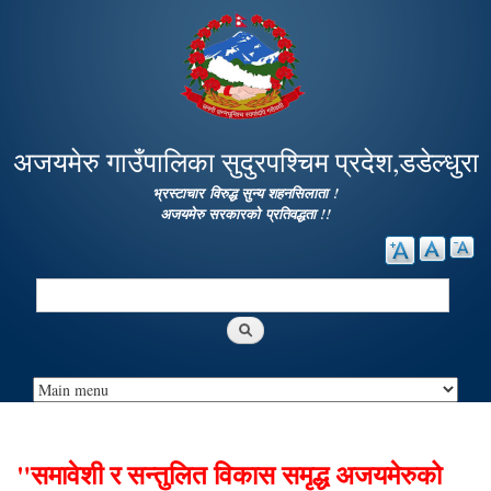
Skip to
main
content
अजयमेरु गाउँपालिका सुदुरपश्चिम प्रदेश,डडेल्धुरा
भ्रस्टाचार विरुद्ध सुन्य शहनसिलाता !
अजयमेरु सरकारको प्रतिवद्धता !!
Search
Search form
"समावेशी र सन्तुलित विकास समृद्ध अजयमेरुको