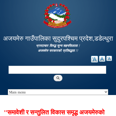
Skip to
main
content
अजयमेरु गाउँपालिका सुदुरपश्चिम प्रदेश,डडेल्धुरा
भ्रस्टाचार विरुद्ध सुन्य शहनसिलाता !
अजयमेरु सरकारको प्रतिवद्धता !!
Search
Search form
"समावेशी र सन्तुलित विकास समृद्ध अजयमेरुको