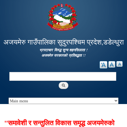
Skip to
main
content
अजयमेरु गाउँपालिका सुदुरपश्चिम प्रदेश,डडेल्धुरा
भ्रस्टाचार विरुद्ध सुन्य शहनसिलाता !
अजयमेरु सरकारको प्रतिवद्धता !!
Search
Search form
"समावेशी र सन्तुलित विकास समृद्ध अजयमेरुको